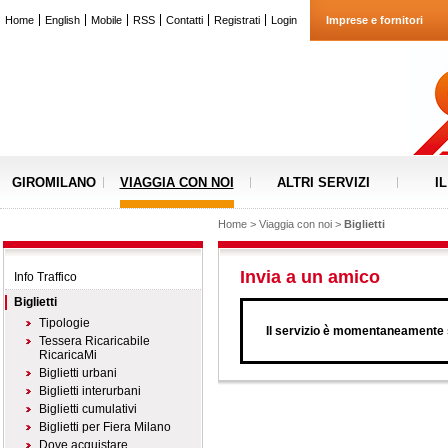
Home
English
Mobile
RSS
Contatti
Registrati
Login
Imprese e fornitori
GIROMILANO
VIAGGIA CON NOI
ALTRI SERVIZI
I
Home
>
Viaggia con noi
>
Biglietti
Invia a un amico
Info Traffico
Biglietti
Tipologie
Il servizio è momentaneamente s
Tessera Ricaricabile
RicaricaMi
Biglietti urbani
Biglietti interurbani
Biglietti cumulativi
Biglietti per Fiera Milano
Dove acquistare