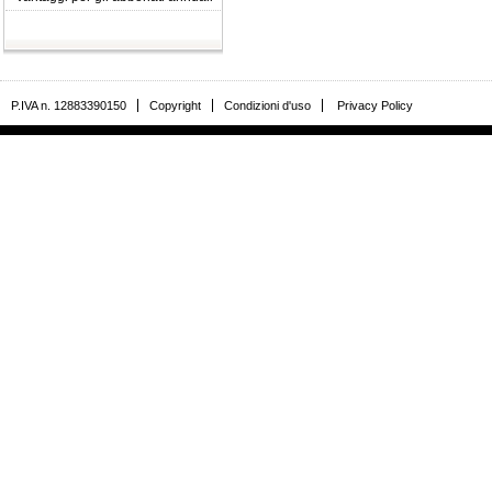
P.IVA n. 12883390150
Copyright
Condizioni d'uso
Privacy Policy