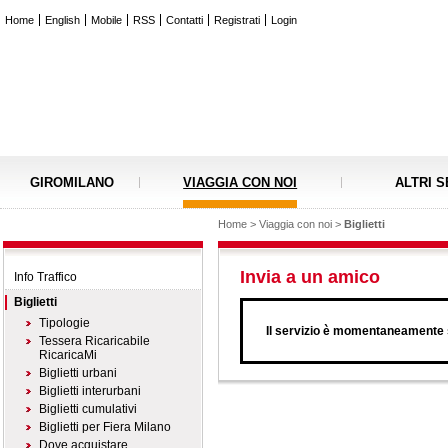
Home
English
Mobile
RSS
Contatti
Registrati
Login
GIROMILANO
VIAGGIA CON NOI
ALTRI S
Home
>
Viaggia con noi
>
Biglietti
Invia a un amico
Info Traffico
Biglietti
Tipologie
Il servizio è momentaneamente s
Tessera Ricaricabile
RicaricaMi
Biglietti urbani
Biglietti interurbani
Biglietti cumulativi
Biglietti per Fiera Milano
Dove acquistare