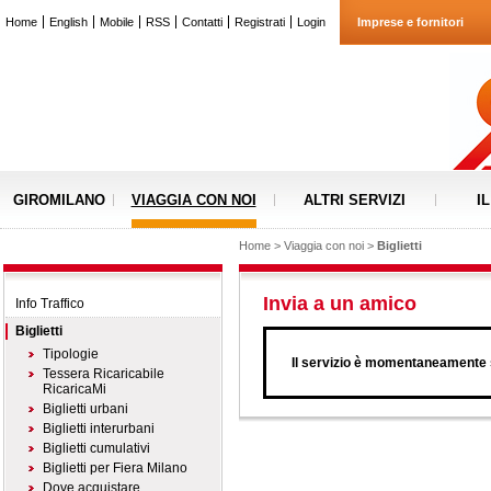
Home
English
Mobile
RSS
Contatti
Registrati
Login
Imprese e fornitori
GIROMILANO
VIAGGIA CON NOI
ALTRI SERVIZI
I
Home
>
Viaggia con noi
>
Biglietti
Invia a un amico
Info Traffico
Biglietti
Tipologie
Il servizio è momentaneamente s
Tessera Ricaricabile
RicaricaMi
Biglietti urbani
Biglietti interurbani
Biglietti cumulativi
Biglietti per Fiera Milano
Dove acquistare