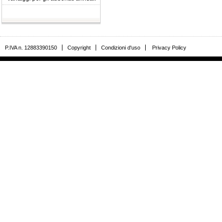
P.IVA n. 12883390150
Copyright
Condizioni d'uso
Privacy Policy