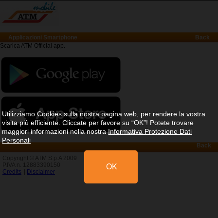
Applicazioni Smartphone
Back
Scarica ATM Official app.
Utilizziamo Cookies sulla nostra pagina web, per rendere la vostra
visita più efficiente.
Cliccate per favore su “OK”!
Potete trovare
maggiori informazioni nella nostra
Informativa Protezione Dati
Personali
Back
Copyright © ATM S.p.A 2009
P.IVA n. 12883390150
OK
Credits
|
Disclaimer