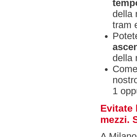
tempo
della
tram 
Potete
ascen
della
Com
nostr
1 opp
Evitate 
mezzi. S
A Milano