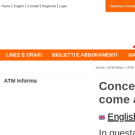
Home
English
Contatti
Registrati
Login
Imprese e fornit
LINEE E ORARI
BIGLIETTI E ABBONAMENTI
MA
Home
>
ATM News
>
ATM 
ATM Informa
Concer
come a
Englis
In questa