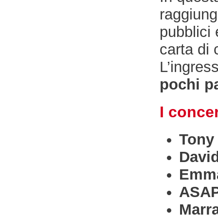
raggiung
pubblici
carta di 
L’ingres
pochi pa
I conce
Tony 
David
Emm
ASAP
Marr