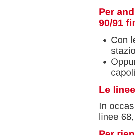
Per and
90/91 fi
Con l
stazi
Oppu
capol
Le line
In occasi
linee 68
Per rien