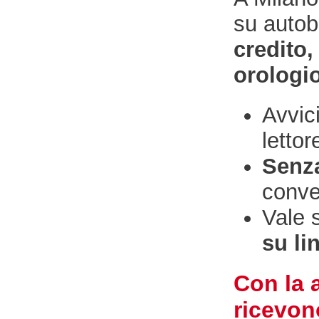
su autob
credito,
orologi
Avvic
lettor
Senz
conve
Vale 
su li
Con la 
ricevon