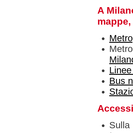
A Milano
mappe, d
Metro
Metro,
Milan
Linee
Bus no
Stazio
Accessib
Sulla