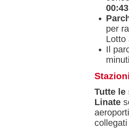
00:43
Parch
per r
Lotto
Il pa
minuti
Stazioni
Tutte le
Linate
so
aeroport
collegat