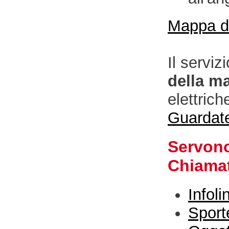
Mappa di
Il serviz
della ma
elettrich
Guardat
Servono
Chiamat
Infoli
Sport