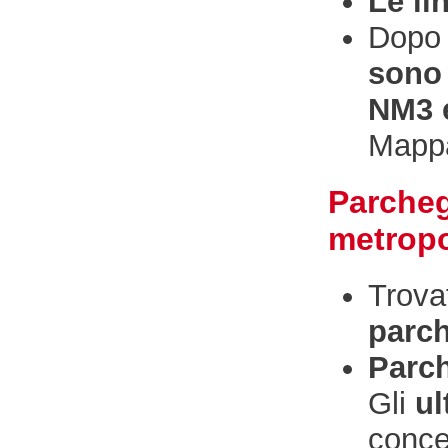
Le li
Dopo 
sono 
NM3 
Mappa
Parcheg
metropo
Trova
parc
Parc
Gli
ul
conce