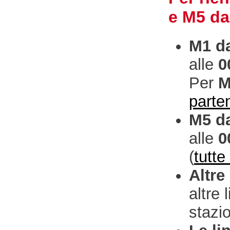
e M5 da
M1 da
alle
0
Per
M
parte
M5 da
alle
0
(
tutte
Altre
altre 
stazi