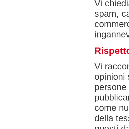
Vi chied
spam, ca
commerci
ingannevo
Rispett
Vi racco
opinioni 
persone 
pubblicar
come num
della te
questi da