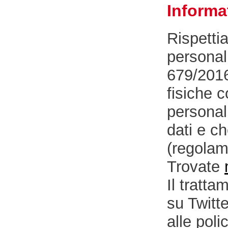
Informa
Rispetti
personal
679/2016
fisiche c
personali
dati e c
(regolam
Trovate
Il tratta
su Twitt
alle poli