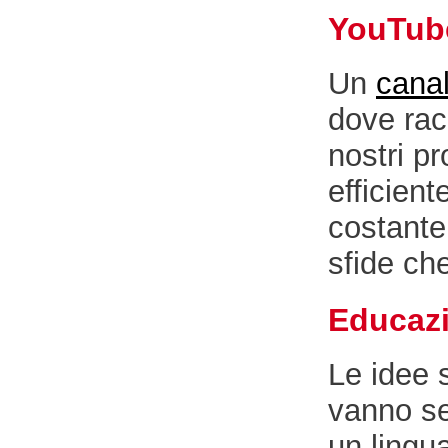
YouTube
Un
cana
dove rac
nostri p
efficient
costante
sfide che
Educazi
Le idee 
vanno se
un lingu