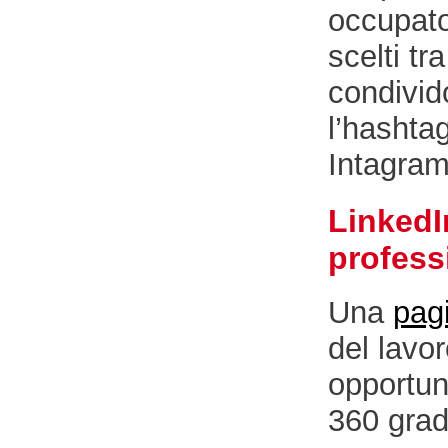
occupato
scelti tr
condivid
l’hashta
Intagram
LinkedI
profess
Una
pag
del lavor
opportun
360 grad