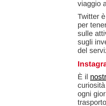
viaggio a
Twitter 
per tener
sulle att
sugli in
del servi
Instagr
È il
nostr
curiosità
ogni gior
trasport