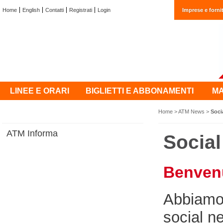
Home
English
Contatti
Registrati
Login
Imprese e fornit
LINEE E ORARI
BIGLIETTI E ABBONAMENTI
MA
Home
>
ATM News
>
Soci
ATM Informa
Socia
Benvenu
Abbiamo 
social n