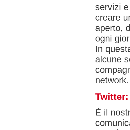
servizi e
creare u
aperto, d
ogni gio
In questa
alcune s
compagni
network.
Twitter:
È il nos
comunica