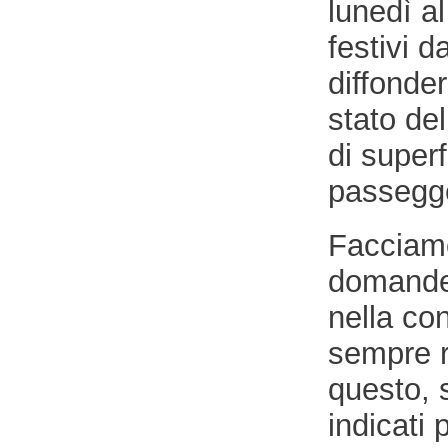
lunedì a
festivi d
diffonde
stato del
di superf
passegge
Facciamo
domande 
nella co
sempre r
questo, 
indicati 