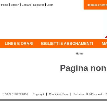
Home
English
Contatti
Registrati
Login
Imprese e fornit
LINEE E ORARI
BIGLIETTI E ABBONAMENTI
MA
Home
Pagina non 
P.IVA N. 12883390150
Copyright
Condizioni d'uso
Protezione Dati Personali e 