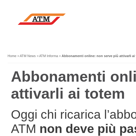
Home
>
ATM News
>
ATM Informa
>
Abbonamenti online: non serve più attivarli ai
Abbonamenti onli
attivarli ai totem
Oggi chi ricarica l’abb
ATM
non deve più pa