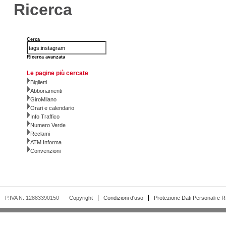
Ricerca
Cerca
Ricerca avanzata
Le pagine più cercate
Biglietti
Abbonamenti
GiroMilano
Orari e calendario
Info Traffico
Numero Verde
Reclami
ATM Informa
Convenzioni
P.IVA N. 12883390150
Copyright
Condizioni d'uso
Protezione Dati Personali e 