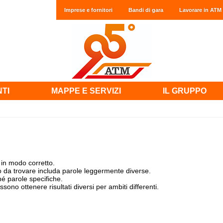
Imprese e fornitori
Bandi di gara
Lavorare in ATM
NTI
MAPPE E SERVIZI
IL GRUPPO
 in modo corretto.
to da trovare includa parole leggermente diverse.
hé parole specifiche.
sono ottenere risultati diversi per ambiti differenti.