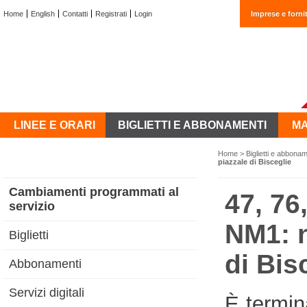
Home
English
Contatti
Registrati
Login
Imprese e fornit
LINEE E ORARI
BIGLIETTI E ABBONAMENTI
MA
Home
>
Biglietti e abbonam
piazzale di Bisceglie
Cambiamenti programmati al
47, 76
servizio
NM1: n
Biglietti
di Bis
Abbonamenti
Servizi digitali
È termina