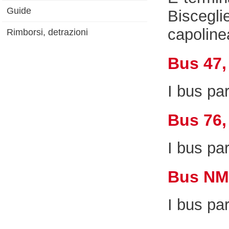
Guide
Biscegli
capoline
Rimborsi, detrazioni
Bus 47,
I bus pa
Bus 76,
I bus pa
Bus NM
I bus pa