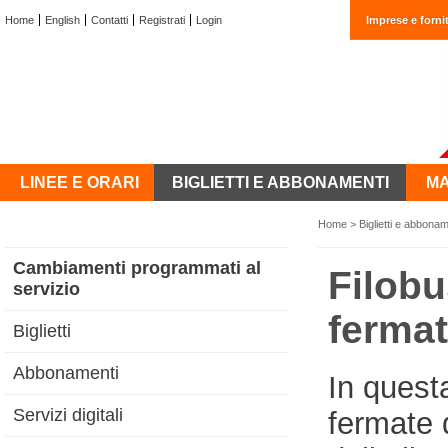
Home
English
Contatti
Registrati
Login
Imprese e fornit
LINEE E ORARI
BIGLIETTI E ABBONAMENTI
MA
Home
>
Biglietti e abbonam
Cambiamenti programmati al
Filobu
servizio
ferma
Biglietti
Abbonamenti
In questa
Servizi digitali
fermate d