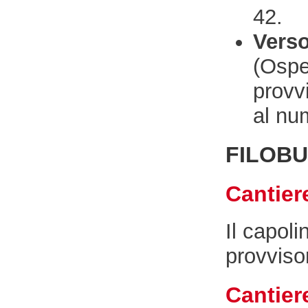
42.
Verso
(Ospe
provvi
al nu
FILOBU
Cantier
Il capol
provvisor
Cantiere