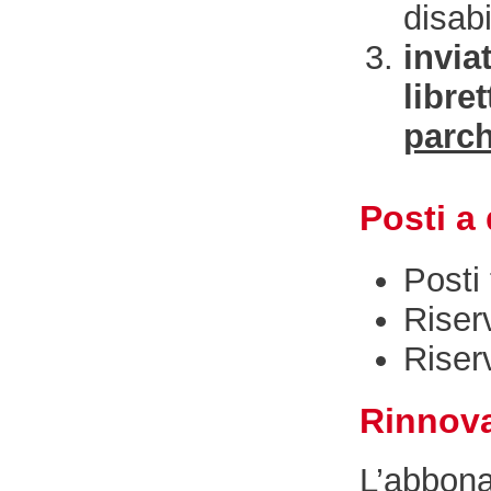
disabi
invia
libre
parc
Posti a
Posti 
Riser
Riser
Rinnov
L’abbon