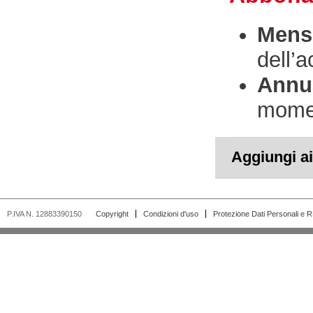
Mensi
dell’
Annua
momen
Aggiungi ai 
P.IVA N. 12883390150
Copyright
Condizioni d'uso
Protezione Dati Personali e 