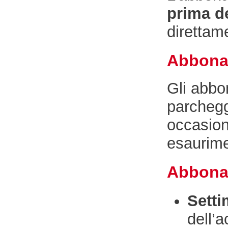
prima d
direttam
Abbona
Gli abbo
parchegg
occasion
esaurime
Abbonam
Setti
dell’