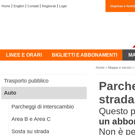
Home
English
Contatti
Registrati
Login
Imprese e fornit
LINEE E ORARI
BIGLIETTI E ABBONAMENTI
MA
Home
>
Mappe e servizi
>
Trasporto pubblico
Parche
Auto
strad
Parcheggi di interscambio
Questo 
Area B e Area C
un abbo
Non è p
Sosta su strada