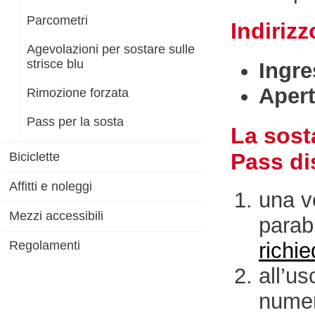
Parcometri
Indirizz
Agevolazioni per sostare sulle
strisce blu
Ingr
Aper
Rimozione forzata
Pass per la sosta
La sosta
Pass di
Biciclette
Affitti e noleggi
una v
Mezzi accessibili
parab
Regolamenti
richie
all’us
numer