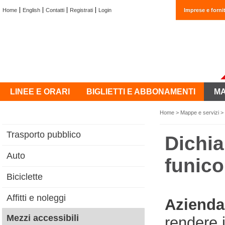
Home
English
Contatti
Registrati
Login
Imprese e fornit
LINEE E ORARI
BIGLIETTI E ABBONAMENTI
MA
Home
>
Mappe e servizi
>
Trasporto pubblico
Dichia
Auto
funico
Biciclette
Affitti e noleggi
Azienda 
Mezzi accessibili
rendere 