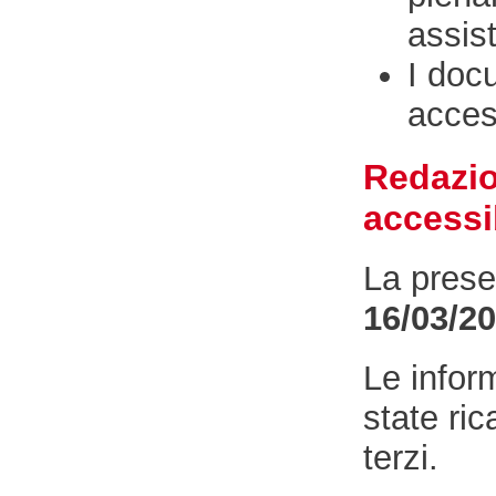
assist
I doc
access
Redazio
accessib
La presen
16/03/2
Le infor
state ri
terzi.