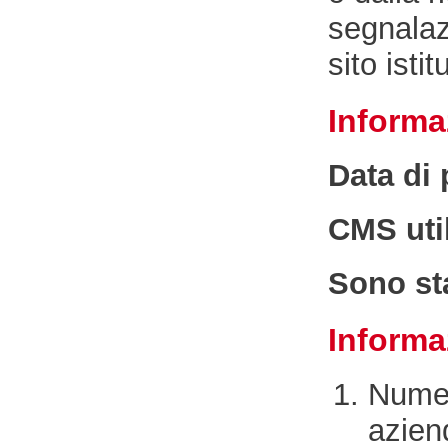
segnalaz
sito isti
Informa
Data di
CMS util
Sono stat
Informaz
Numer
azien