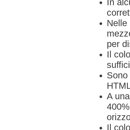
In al
corre
Nelle
mezzo
per di
Il col
suffic
Sono 
HTML 
A una
400% 
orizzo
Il col