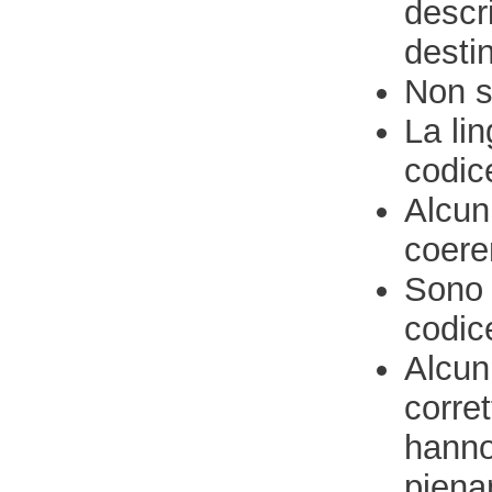
descr
desti
Non s
La li
codic
Alcuni
coere
Sono p
codic
Alcuni
corre
hanno 
piena