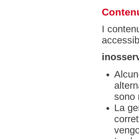
Contenu
I conten
accessibi
inosser
Alcun
alter
sono 
La ge
corret
vengo