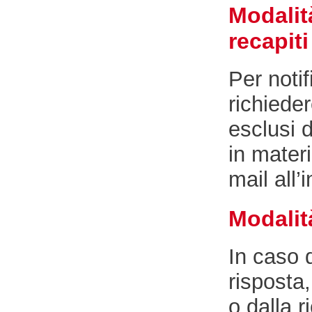
Modalità
recapit
Per noti
richiede
esclusi d
in materi
mail all’
Modalità
In caso 
risposta,
o dalla r