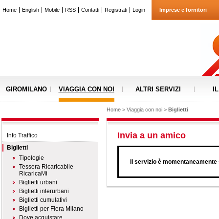
Home
English
Mobile
RSS
Contatti
Registrati
Login
Imprese e fornitori
GIROMILANO
VIAGGIA CON NOI
ALTRI SERVIZI
I
Home
>
Viaggia con noi
>
Biglietti
Invia a un amico
Info Traffico
Biglietti
Tipologie
Il servizio è momentaneamente s
Tessera Ricaricabile
RicaricaMi
Biglietti urbani
Biglietti interurbani
Biglietti cumulativi
Biglietti per Fiera Milano
Dove acquistare