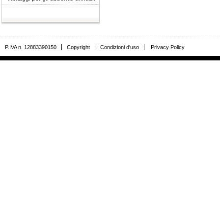
P.IVA n. 12883390150
Copyright
Condizioni d'uso
Privacy Policy