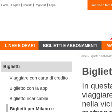
Home
English
Contatti
Registrati
Login
Imprese e fornit
LINEE E ORARI
BIGLIETTI E ABBONAMENTI
MA
Home
>
Biglietti e abbonam
Biglietti
Biglie
Viaggiare con carta di credito
In questa
Biglietto con la app
viaggiar
Biglietto ricaricabile
nella vi
Biglietti per Milano e