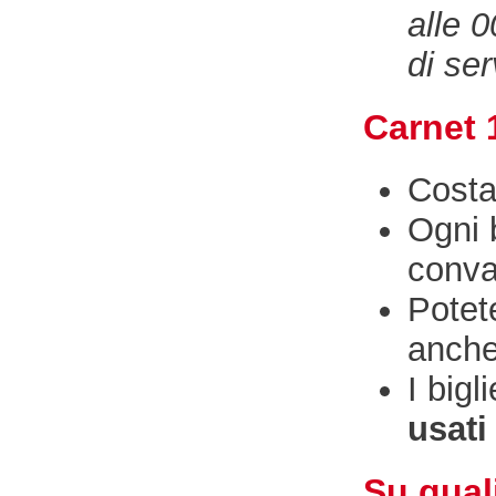
alle 
di ser
Carnet 1
Cost
Ogni b
conva
Potete
anche
I bigl
usat
Su quali