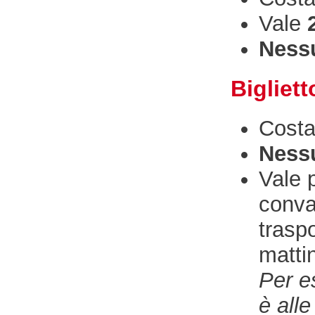
Vale
Nessu
Bigliett
Cost
Nessu
Vale 
conval
traspo
matti
Per e
è all