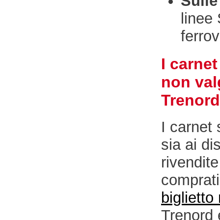
Sulle
linee
ferrov
I carnet
non val
Trenord
I carnet
sia ai di
rivendite
comprati 
biglietto 
Trenord e