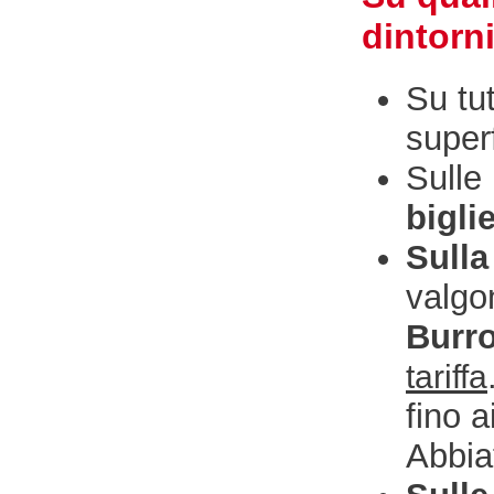
dintorn
Su tu
superf
Sulle
bigli
Sulla
valg
Burr
tariffa
fino 
Abbia