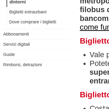
metropo
dintorni
filobus 
Biglietti extraurbani
bancom
Dove comprare i biglietti
come fu
Abbonamenti
Bigliett
Servizi digitali
Vale 
Guide
Potet
Rimborsi, detrazioni
super
entra
Bigliett
Cost