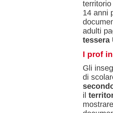
territori
14 anni 
document
adulti p
tessera
I prof i
Gli inse
di scola
second
il
territ
mostrare