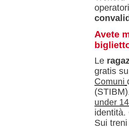
operator
convali
Avete m
bigliett
Le
ragaz
gratis s
Comuni
(STIBM).
under 14
identità
Sui treni