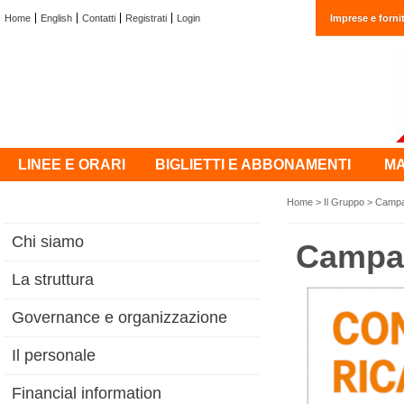
Home
English
Contatti
Registrati
Login
Imprese e fornit
LINEE E ORARI
BIGLIETTI E ABBONAMENTI
MA
Home
>
Il Gruppo
>
Campa
Chi siamo
Campa
La struttura
Governance e organizzazione
Il personale
Financial information