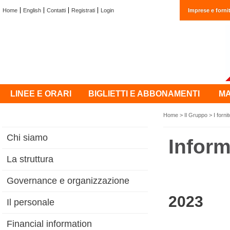
Home
English
Contatti
Registrati
Login
Imprese e fornit
LINEE E ORARI
BIGLIETTI E ABBONAMENTI
MA
Home
>
Il Gruppo
>
I fornit
Chi siamo
Infor
La struttura
Governance e organizzazione
2023
Il personale
Financial information