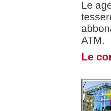
Le age
tessere
abbona
ATM.
Le co