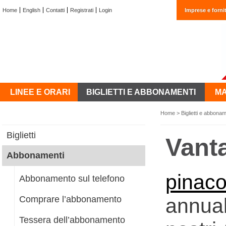
Home
English
Contatti
Registrati
Login
Imprese e fornit
LINEE E ORARI
BIGLIETTI E ABBONAMENTI
MA
Home
>
Biglietti e abbonam
Biglietti
Vanta
Abbonamenti
pinac
Abbonamento sul telefono
Comprare l’abbonamento
annual
Tessera dell’abbonamento