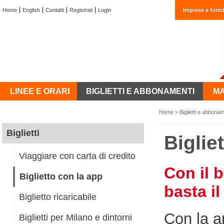
Home
English
Contatti
Registrati
Login
Imprese e fornit
LINEE E ORARI
BIGLIETTI E ABBONAMENTI
MA
Home
>
Biglietti e abbonam
Biglietti
Biglie
Viaggiare con carta di credito
Con il b
Biglietto con la app
basta il
Biglietto ricaricabile
Con la 
Biglietti per Milano e dintorni