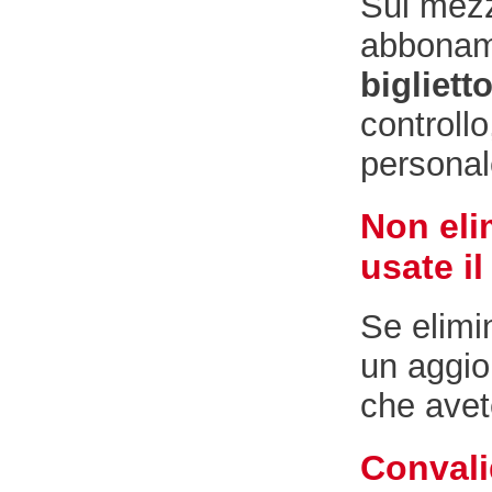
Sui mezzi
abboname
bigliett
controllo
personale
Non eli
usate il
Se elimi
un aggio
che avet
Convali