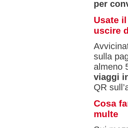
per conv
Usate il
uscire 
Avvicinat
sulla pa
almeno 5
viaggi i
QR sull’
Cosa far
multe