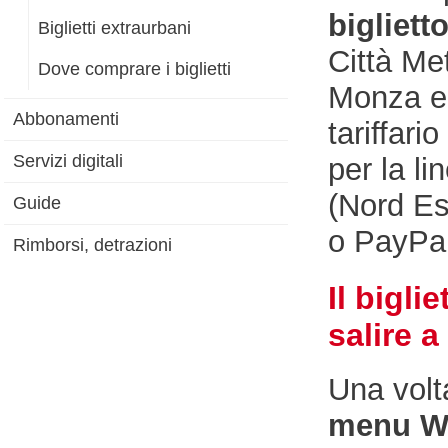
bigliett
Biglietti extraurbani
Città Met
Dove comprare i biglietti
Monza e 
Abbonamenti
tariffari
Servizi digitali
per la li
(Nord Est
Guide
o PayPal
Rimborsi, detrazioni
Il bigl
salire 
Una volta
menu Wa