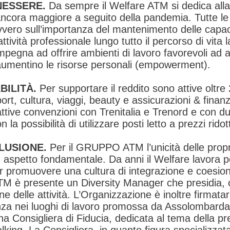
NESSERE.
Da sempre il Welfare ATM si dedica alla
cora maggiore a seguito della pandemia. Tutte le at
ovvero sull’importanza del mantenimento delle capac
attività professionale lungo tutto il percorso di vita 
mpegna ad offrire ambienti di lavoro favorevoli ad a
aumentino le risorse personali (empowerment).
BILITÀ.
Per supportare il reddito sono attive oltre
port, cultura, viaggi, beauty e assicurazioni & fin
attive convenzioni con Trenitalia e Trenord e con du
la possibilità di utilizzare posti letto a prezzi ridott
CLUSIONE.
Per il GRUPPO ATM l’unicità delle propri
 aspetto fondamentale. Da anni il Welfare lavora per
er promuovere una cultura di integrazione e coesion
M è presente un Diversity Manager che presidia, co
e delle attività. L’Organizzazione è inoltre firmata
nza nei luoghi di lavoro promossa da Assolombarda 
na Consigliera di Fiducia, dedicata al tema della pr