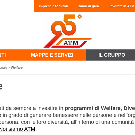
Imprese e fornitori
Bandi di gara
Lavorare in ATM
NTI
MAPPE E SERVIZI
IL GRUPPO
sonale
>
Welfare
e
i da sempre a investire in
programmi di Welfare, Dive
 e in grado di generare benessere nelle persone e nell’org
persona, con le loro diversità, all’interno di una comunità
Noi siamo ATM
.