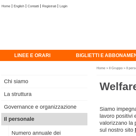
Home
English
Contatti
Registrati
Login
LINEE E ORARI
BIGLIETTI E ABBONAME
Home
>
Il Gruppo
>
Il per
Chi siamo
Welfar
La struttura
Governance e organizzazione
Siamo impegnat
lavoro positivi
Il personale
valorizzano la 
sul nostro sito
Numero annuale dei