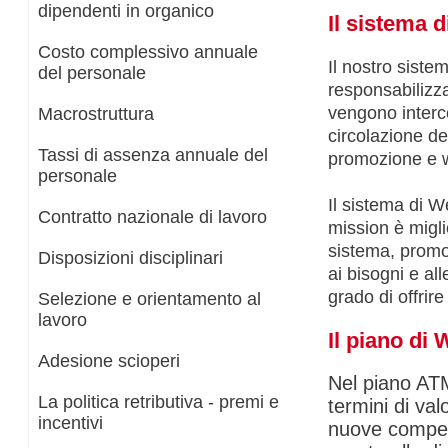
dipendenti in organico
Il sistema 
Costo complessivo annuale
Il nostro siste
del personale
responsabilizza
vengono interc
Macrostruttura
circolazione del
Tassi di assenza annuale del
promozione e w
personale
Il sistema di We
Contratto nazionale di lavoro
mission è miglio
sistema, promos
Disposizioni disciplinari
ai bisogni e al
grado di offrire 
Selezione e orientamento al
lavoro
Il piano di
Adesione scioperi
Nel piano ATM
La politica retributiva - premi e
termini di val
incentivi
nuove competen