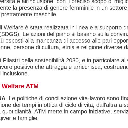
versità e all’inclusione, con il preciso scopo di mi
ente la presenza di genere femminile in un settor
 prettamente maschile.
i Welfare è stata realizzata in linea e a supporto d
 (SDGS). Le azioni del piano si basano sulla convinz
t più esposti alla mancanza di accesso alle pari opp
nne, persone di cultura, etnia e religione diverse d
ai Pilastri della sostenibilità 2030, e in particola
avoro positivo che attragga e arricchisca, costruendo
’inclusione.
el Welfare ATM
RA
. Le politiche di conciliazione vita-lavoro sono f
zione dei tempi in ottica di ciclo di vita, dall’altra
a quotidianità. ATM mette in campo iniziative, serv
giver e famiglie.