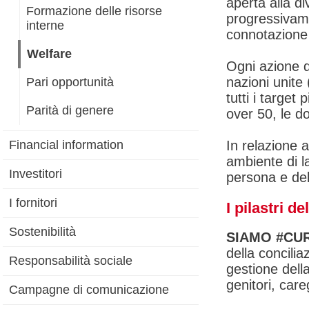
aperta alla di
Formazione delle risorse
progressivam
interne
connotazione
Welfare
Ogni azione d
nazioni unite
Pari opportunità
tutti i targe
Parità di genere
over 50, le do
Financial information
In relazione 
ambiente di l
Investitori
persona e dell
I fornitori
I pilastri d
Sostenibilità
SIAMO #CU
della concilia
Responsabilità sociale
gestione dell
genitori, care
Campagne di comunicazione