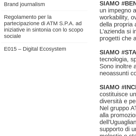
SIAMO #BE
Brand journalism
un impegno an
Regolamento per la
workability, 
partecipazione di ATM S.P.A. ad
della propria 
iniziative in sintonia con lo scopo
L’azienda si i
sociale
progetti che 
E015 – Digital Ecosystem
SIAMO #STA
tecnologia, s
Sono inoltre 
neoassunti con 
SIAMO #IN
costituisce un
diversità e p
Nel gruppo AT
alla promozion
dell’Uguaglia
supporto di u