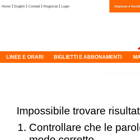
Home
English
Contatti
Registrati
Login
Imprese e fornit
LINEE E ORARI
BIGLIETTI E ABBONAMENTI
MA
Impossibile trovare risultati
Controllare che le parol
modo corretto.