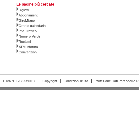
Le pagine più cercate
Biglietti
Abbonamenti
GiroMilano
Orari e calendario
Info Traffico
Numero Verde
Reclami
ATM Informa
Convenzioni
P.IVA N. 12883390150
Copyright
Condizioni d'uso
Protezione Dati Personali e 