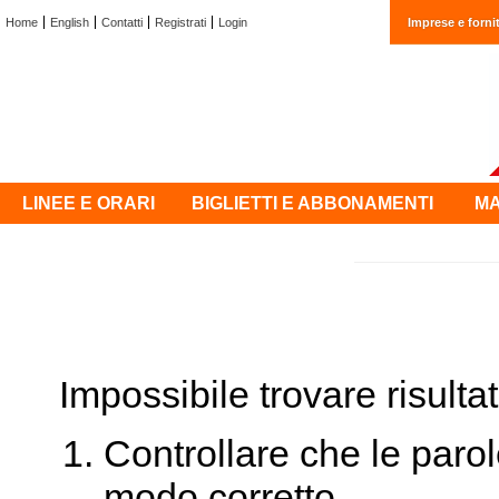
Home
English
Contatti
Registrati
Login
Imprese e fornit
LINEE E ORARI
BIGLIETTI E ABBONAMENTI
MA
Impossibile trovare risultati
Controllare che le parol
modo corretto.