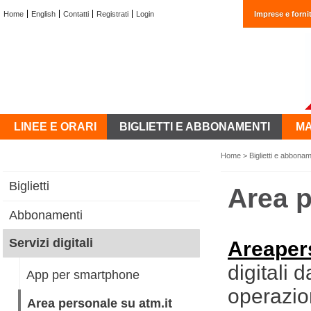
Home
English
Contatti
Registrati
Login
Imprese e fornit
LINEE E ORARI
BIGLIETTI E ABBONAMENTI
MA
Home
>
Biglietti e abbonam
Biglietti
Area p
Abbonamenti
Servizi digitali
Areapers
digitali 
App per smartphone
operazion
Area personale su atm.it