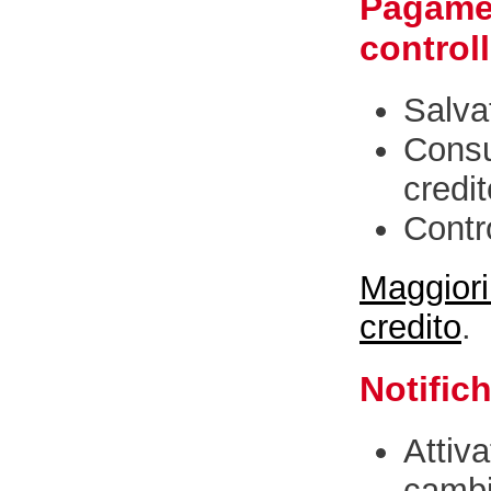
Pagamen
control
Salvat
Consul
credit
Contr
Maggiori 
credito
.
Notific
Attiva
cambia