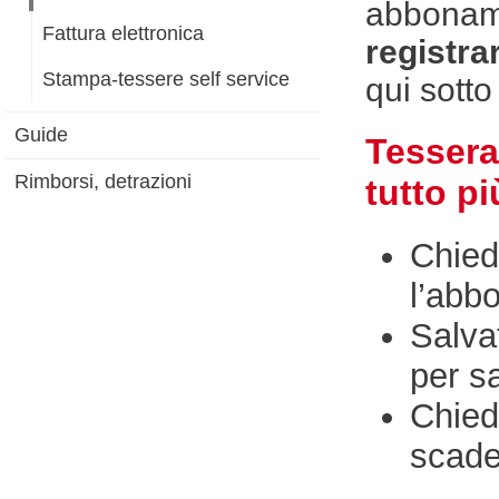
abboname
Fattura elettronica
registra
Stampa-tessere self service
qui sotto
Guide
Tessera 
Rimborsi, detrazioni
tutto p
Chied
l’abb
Salvat
per s
Chied
scad