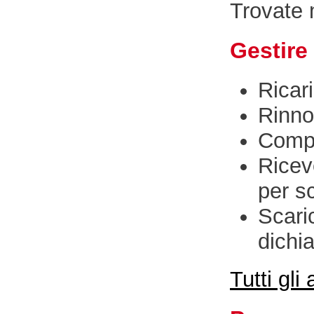
Trovate 
Gestire
Ricar
Rinno
Compr
Ricev
per s
Scari
dichia
Tutti gli