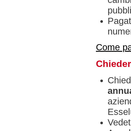
pubbl
Pagat
numer
Come pa
Chieder
Chied
annua
azien
Essel
Vedet